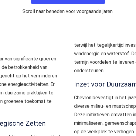
Scroll naar beneden voor voorgaande jaren.
terwijl het tegelijkertijd inv
windenergie en waterstof. D
r van significante groei en
termijn voordelen te leveren
t de betrokkenheid van
ondersteunen.
n gericht op het verminderen
Inzet voor Duurzaa
ne energieactiviteiten. Er
om duurzame praktijken te
Chevron bevestigt in het jaa
een groenere toekomst te
diverse milieu- en maatschap
Deze initiatieven omvatten i
tegische Zetten
minimaliseren, gemeenschaps
op de werkplek te verhogen. 