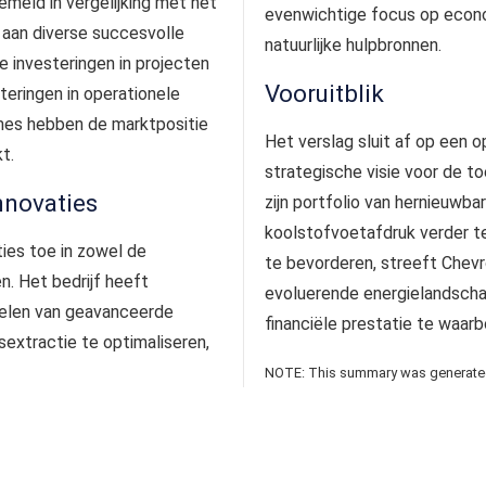
meld in vergelijking met het
evenwichtige focus op econ
 aan diverse succesvolle
natuurlijke hulpbronnen.
 investeringen in projecten
Vooruitblik
teringen in operationele
mes hebben de marktpositie
Het verslag sluit af op een o
t.
strategische visie voor de to
nnovaties
zijn portfolio van hernieuwbar
koolstofvoetafdruk verder t
ties toe in zowel de
te bevorderen, streeft Chevro
n. Het bedrijf heeft
evoluerende energielandschap
kelen van geavanceerde
financiële prestatie te waarb
extractie te optimaliseren,
NOTE: This summary was generated 