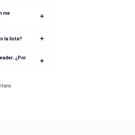
én me
 la lista?
eader. ¿Por
tario.