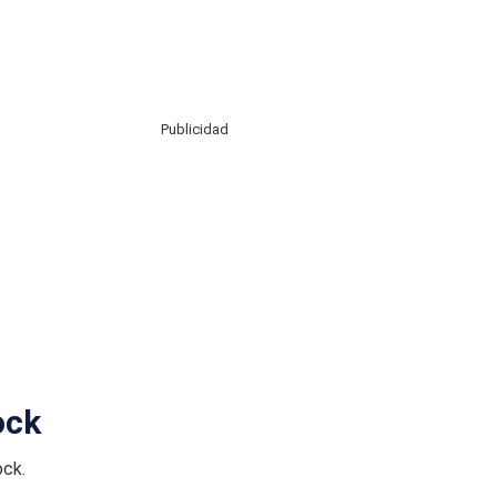
Publicidad
ock
ock.