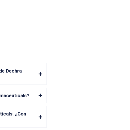
 de Dechra
rmaceuticals?
icals. ¿Con