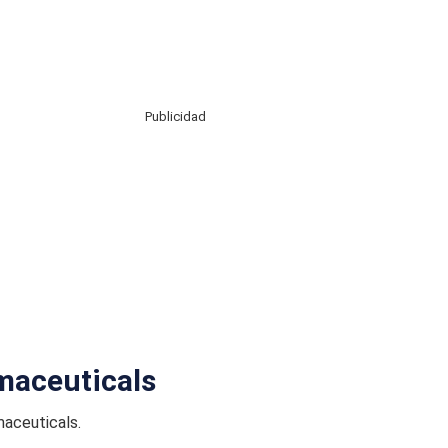
Publicidad
maceuticals
maceuticals.