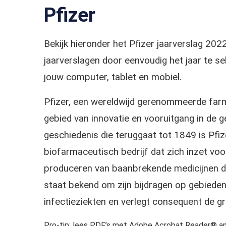
Pfizer
Bekijk hieronder het Pfizer jaarverslag 2
jaarverslagen door eenvoudig het jaar te 
jouw computer, tablet en mobiel.
Pfizer, een wereldwijd gerenommeerde farm
gebied van innovatie en vooruitgang in de 
geschiedenis die teruggaat tot 1849 is Pfi
biofarmaceutisch bedrijf dat zich inzet vo
produceren van baanbrekende medicijnen di
staat bekend om zijn bijdragen op gebieden 
infectieziekten en verlegt consequent de 
Pro-tip: lees PDF’s met Adobe Acrobat Reader® an