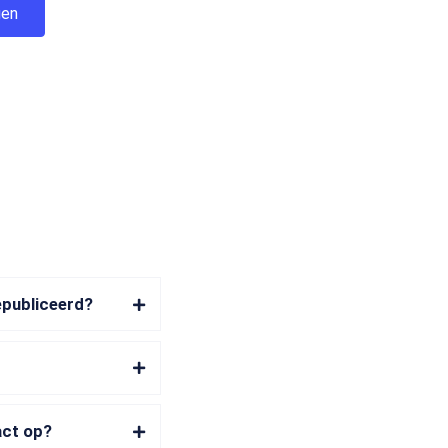
epubliceerd?
act op?