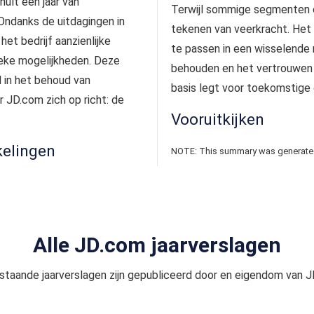
hult een jaar van
Terwijl sommige segmenten 
Ondanks de uitdagingen in
tekenen van veerkracht. Het 
t bedrijf aanzienlijke
te passen in een wisselende 
ieke mogelijkheden. Deze
behouden en het vertrouwen 
l in het behoud van
basis legt voor toekomstige 
r JD.com zich op richt: de
Vooruitkijken
kelingen
NOTE: This summary was generated 
Alle JD.com jaarverslagen
staande jaarverslagen zijn gepubliceerd door en eigendom van J