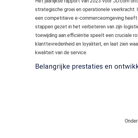
Het jaarlijkse rapport van 2023 voor JD.com ont
strategische groei en operationele veerkracht. 
een competitieve e-commerceomgeving heeft he
stappen gezet in het verbeteren van zijn logist
toewijding aan efficiëntie speelt een cruciale ro
klanttevredenheid en loyaliteit, en laat zien waa
kwaliteit van de service.
Belangrijke prestaties en ontwik
Onder