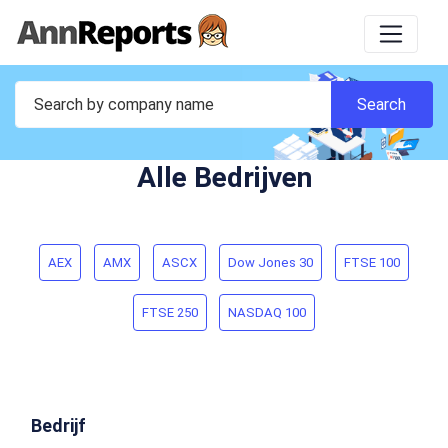
Alle Bedrijven
AEX
AMX
ASCX
Dow Jones 30
FTSE 100
FTSE 250
NASDAQ 100
Bedrijf