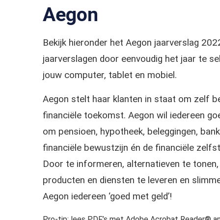
Aegon
Bekijk hieronder het Aegon jaarverslag 20
jaarverslagen door eenvoudig het jaar te 
jouw computer, tablet en mobiel.
Aegon stelt haar klanten in staat om zelf
financiële toekomst. Aegon wil iedereen go
om pensioen, hypotheek, beleggingen, bankz
financiële bewustzijn én de financiële zelf
Door te informeren, alternatieven te tonen,
producten en diensten te leveren en slimme
Aegon iedereen ‘goed met geld’!
Pro-tip: lees PDF’s met Adobe Acrobat Reader® an