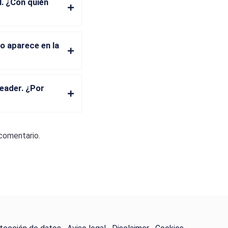
. ¿Con quién
o aparece en la
eader. ¿Por
 comentario.